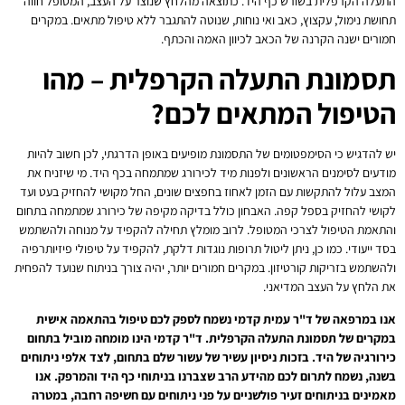
התעלה הקרפלית בשורש כף היד. כתוצאה מהלחץ שנוצר על העצב, המטופל חווה
תחושת נימול, עקצוץ, כאב ואי נוחות, שנוטה להתגבר ללא טיפול מתאים. במקרים
חמורים ישנה הקרנה של הכאב לכיוון האמה והכתף.
תסמונת התעלה הקרפלית – מהו
הטיפול המתאים לכם?
יש להדגיש כי הסימפטומים של התסמונת מופיעים באופן הדרגתי, לכן חשוב להיות
מודעים לסימנים הראשונים ולפנות מיד לכירורג שמתמחה בכף היד. מי שיזניח את
המצב עלול להתקשות עם הזמן לאחוז בחפצים שונים, החל מקושי להחזיק בעט ועד
לקושי להחזיק בספל קפה. האבחון כולל בדיקה מקיפה של כירורג שמתמחה בתחום
והתאמת הטיפול לצרכי המטופל. לרוב מומלץ תחילה להקפיד על מנוחה ולהשתמש
בסד ייעודי. כמו כן, ניתן ליטול תרופות נוגדות דלקת, להקפיד על טיפולי פיזיותרפיה
ולהשתמש בזריקות קורטיזון. במקרים חמורים יותר, יהיה צורך בניתוח שנועד להפחית
את הלחץ על העצב המדיאני.
אנו במרפאה של ד"ר עמית קדמי נשמח לספק לכם טיפול בהתאמה אישית
במקרים של תסמונת התעלה הקרפלית. ד"ר קדמי הינו מומחה מוביל בתחום
כירורגיה של היד. בזכות ניסיון עשיר של עשור שלם בתחום, לצד אלפי ניתוחים
בשנה, נשמח לתרום לכם מהידע הרב שצברנו בניתוחי כף היד והמרפק. אנו
מאמינים בניתוחים זעיר פולשניים על פני ניתוחים עם חשיפה רחבה, במטרה