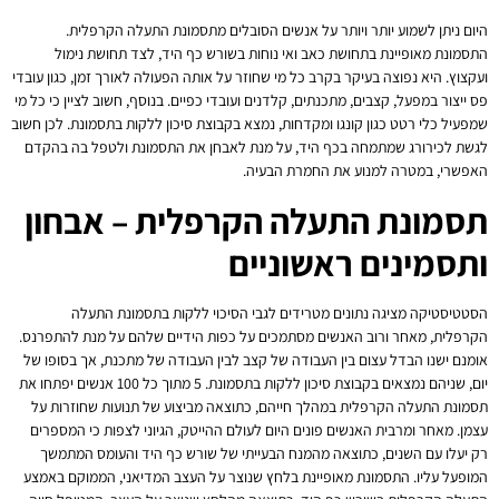
היום ניתן לשמוע יותר ויותר על אנשים הסובלים מתסמונת התעלה הקרפלית.
התסמונת מאופיינת בתחושת כאב ואי נוחות בשורש כף היד, לצד תחושת נימול
ועקצוץ. היא נפוצה בעיקר בקרב כל מי שחוזר על אותה הפעולה לאורך זמן, כגון עובדי
פס ייצור במפעל, קצבים, מתכנתים, קלדנים ועובדי כפיים. בנוסף, חשוב לציין כי כל מי
שמפעיל כלי רטט כגון קונגו ומקדחות, נמצא בקבוצת סיכון ללקות בתסמונת. לכן חשוב
לגשת לכירורג שמתמחה בכף היד, על מנת לאבחן את התסמונת ולטפל בה בהקדם
האפשרי, במטרה למנוע את החמרת הבעיה.
תסמונת התעלה הקרפלית – אבחון
ותסמינים ראשוניים
הסטטיסטיקה מציגה נתונים מטרידים לגבי הסיכוי ללקות בתסמונת התעלה
הקרפלית, מאחר ורוב האנשים מסתמכים על כפות הידיים שלהם על מנת להתפרנס.
אומנם ישנו הבדל עצום בין העבודה של קצב לבין העבודה של מתכנת, אך בסופו של
יום, שניהם נמצאים בקבוצת סיכון ללקות בתסמונת. 5 מתוך כל 100 אנשים יפתחו את
תסמונת התעלה הקרפלית במהלך חייהם, כתוצאה מביצוע של תנועות שחוזרות על
עצמן. מאחר ומרבית האנשים פונים היום לעולם ההייטק, הגיוני לצפות כי המספרים
רק יעלו עם השנים, כתוצאה מהמנח הבעייתי של שורש כף היד והעומס המתמשך
המופעל עליו. התסמונת מאופיינת בלחץ שנוצר על העצב המדיאני, הממוקם באמצע