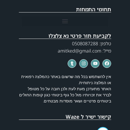
תחומי התמחות
הסרת גידולים בכף היד (גנגליון) ללא חתך בשיטה ארטוסקופית
שחיקה בבסיס האגודל – ניתוח החלפת מפרק בסיס האגודל
תסמונת התעלה הקרפלית – ניתוח ללא חתך בשיטה אנדוסקופית
לקביעת תור פרטי נא צלצלו
טלפון: 0508087288
מייל: amitked@gmail.com
אין להשתמש בכל מה שרשום באתר כהמלצה רפואית
או המלצה ניתוחית.
האתר מתעדכן מעת לעת ולכן חובה על כל מטופל
לברר את זכויותיו מול כל גוף ביטוחי כגון קופות החולים
ביטוחים פרטיים ושאר מוסדות מבטחים.
קישור ישיר ל Waze