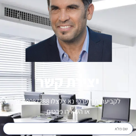
יצירת קשר
לקביעת תור פרטי נא צלצלו
0508087288
או השאירו פרטים