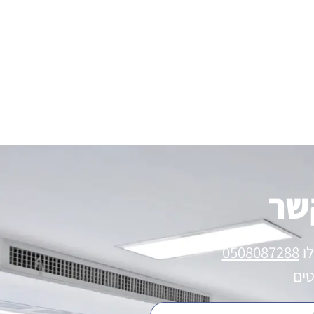
שר
לו
0508087288
טים