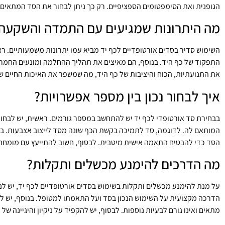
הגופנית ואת הסימפטומים הספציפיים. רק כך ניתן לבחור את הסד המתאים בי
מה היתרונות שמגיעים עם התמדה והשקעה
השימוש סדיר בסדים אורטופדיים לכף יד מביא עמו יתרונות משמעותיים. ר
התפקוד של כף היד. בנוסף, הם מאיצים את תהליך ההחלמה ומונעים החמרה
את התנועתיות, הכוח והיציבות של כף היד, מה שמשפר את האיכות החיים ש
איך לבחור נכון בין מספר אפשרויות?
בבחירת סד אורטופדי לכף יד יש להתחשב במספר גורמים. ראשית, יש לבחון
המותאם לה. לדוגמה, סד לתמיכה בקשת הכף שונה מסד לייצוב אצבעות. בנ
הסד כדי להבטיח התאמה אישית מיטבית. לבסוף, חשוב להתייעץ עם מומחה 
מה הדרכים להימנע מכשלים ותקלות?
על מנת להימנע מכשלים ותקלות בשימוש בסדים אורטופדיים לכף יד, יש ל
הדרכה מקצועית על השימוש הנכון בסד ועל התאמתו למטופל. בנוסף, יש לב
מתאים ואינו גורם לבעיות נוספות. לבסוף, יש להקפיד על ניקיון והיגיינה של ה