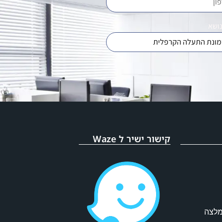
נושא
קישור ישיר ל Waze
מלצה