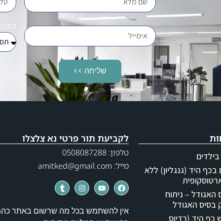
בחרו 
שליחה >>
ות
לקביעת תור פרטי נא צלצלו
טלפון: 0508087288
בילדים
מייל: amitked@gmail.com
בכף היד (גנגליון) ללא
רטוסקופית
האגודל – ניתוח
בסיס האגודל
אין להשתמש בכל מה שרשום באתר כה
כף היד (רדיוס