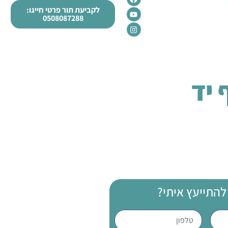
ת
לקביעת תור פרטי חייגו:
0508087288
 יד
להתייעץ איתי?