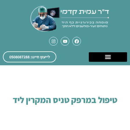
לייעוץ חייגו: 0508087288
טיפול במרפק טניס המקרין ליד