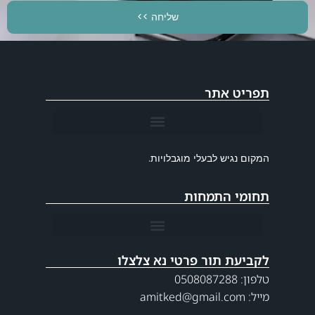
שליחה >>
תפריט אתר
המקום נגיש לבעלי מוגבלויות.
תחומי התמחות
הסרת גידולים בכף היד (גנגליון) ללא חתך בשיטה ארטוסקופית
שחיקה בבסיס האגודל – ניתוח החלפת מפרק בסיס האגודל
תסמונת התעלה הקרפלית – ניתוח ללא חתך בשיטה אנדוסקופית
לקביעת תור פרטי נא צלצלו
טלפון: 0508087288
מייל: amitked@gmail.com