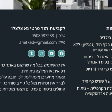
ות
לקביעת תור פרטי נא צלצלו
טלפון: 0508087288
בילדים
מייל: amitked@gmail.com
בכף היד (גנגליון) ללא
רטוסקופית
האגודל – ניתוח
בסיס האגודל
אין להשתמש בכל מה שרשום באתר כה
כף היד (רדיוס
רפואית או המלצה ניתוחית.
האתר מתעדכן מעת לעת ולכן חובה על כ
של שורש כף היד
לברר את זכויותיו מול כל גוף ביטוחי כגון 
ה הקרפלית – ניתוח
החולים ביטוחים פרטיים ושאר מוסדות 
טה אנדוסקופית