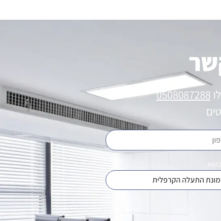
שר
לו
0508087288
טים
נושא