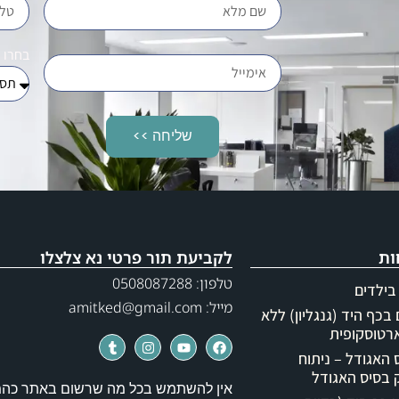
בחרו 
שליחה >>
ות
לקביעת תור פרטי נא צלצלו
טלפון: 0508087288
בילדים
מייל: amitked@gmail.com
בכף היד (גנגליון) ללא
רטוסקופית
האגודל – ניתוח
בסיס האגודל
אין להשתמש בכל מה שרשום באתר כה