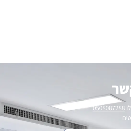
שר
לו
0508087288
טים