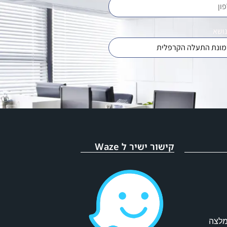
נושא
קישור ישיר ל Waze
מלצה