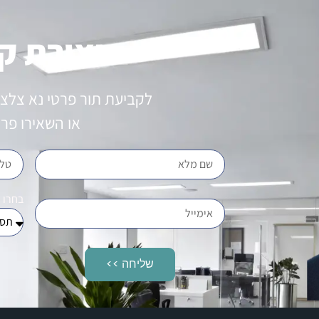
יצירת ק
לקביעת תור פרטי נא צלצ
או השאירו פר
בחרו 
שליחה >>