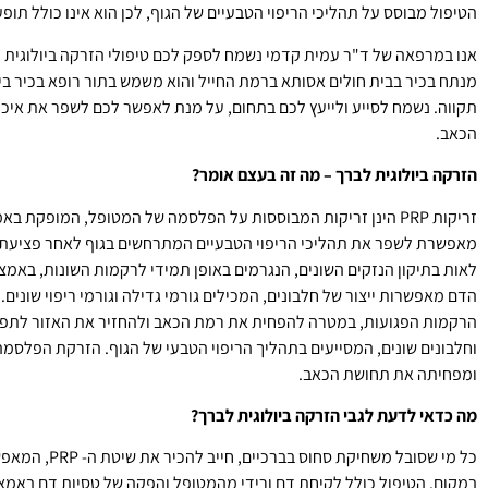
הטיפול מבוסס על תהליכי הריפוי הטבעיים של הגוף, לכן הוא אינו כולל תופע
אנו במרפאה של ד"ר עמית קדמי נשמח לספק לכם טיפולי הזרקה ביולוגית 
מנתח בכיר בבית חולים אסותא ברמת החייל והוא משמש בתור רופא בכיר בי
תקווה. נשמח לסייע ולייעץ לכם בתחום, על מנת לאפשר לכם לשפר את איכ
הכאב.
הזרקה ביולוגית לברך – מה זה בעצם אומר?
זריקות PRP הינן זריקות המבוססות על הפלסמה של המטופל, המופקת
מאפשרת לשפר את תהליכי הריפוי הטבעיים המתרחשים בגוף לאחר פציעת הר
לאות בתיקון הנזקים השונים, הנגרמים באופן תמידי לרקמות השונות, באמצ
הדם מאפשרות ייצור של חלבונים, המכילים גורמי גדילה וגורמי ריפוי שוני
הרקמות הפגועות, במטרה להפחית את רמת הכאב ולהחזיר את האזור לתפק
וחלבונים שונים, המסייעים בתהליך הריפוי הטבעי של הגוף. הזרקת הפלסמה
ומפחיתה את תחושת הכאב.
מה כדאי לדעת לגבי הזרקה ביולוגית לברך?
כל מי שסובל משח
במקום. הטיפול כולל לקיחת דם ורידי מהמטופל והפקה של טסיות דם באמצע