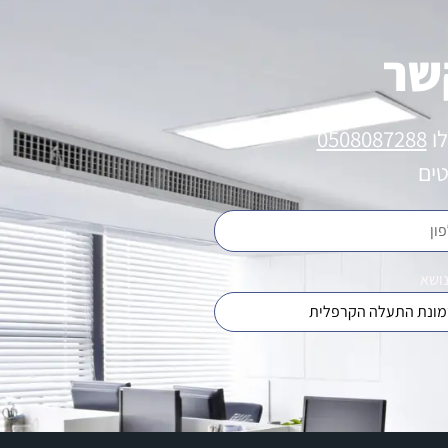
שר
לו
0508087288
טים
נושא