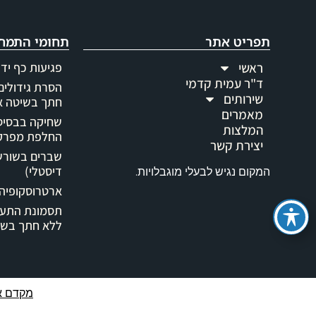
תפריט אתר
תחומי התמח
ראשי
פגיעות כף יד 
ד"ר עמית קדמי
הסרת גידולים 
שירותים
חתך בשיטה א
מאמרים
שחיקה בבסיס 
המלצות
החלפת מפרק 
יצירת קשר
שברים בשורש 
דיסטלי)
המקום נגיש לבעלי מוגבלויות.
ארטרוסקופיה 
תסמונת התעל
ללא חתך בשי
מקדם א