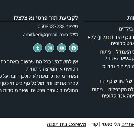
ות
לקביעת תור פרטי נא צלצלו
טלפון: 0508087288
בילדים
מייל: amitked@gmail.com
בכף היד (גנגליון) ללא
רטוסקופית
האגודל – ניתוח
בסיס האגודל
אין להשתמש בכל מה שרשום באתר כה
כף היד (רדיוס
רפואית או המלצה ניתוחית.
האתר מתעדכן מעת לעת ולכן חובה על כ
של שורש כף היד
לברר את זכויותיו מול כל גוף ביטוחי כגון 
ה הקרפלית – ניתוח
החולים ביטוחים פרטיים ושאר מוסדות 
טה אנדוסקופית
תרים
אלי סאסי | קוד –
Coreva בית תוכנה