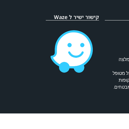
קישור ישיר ל Waze
מלצה
ל מטופל
קופות
מבטחים.