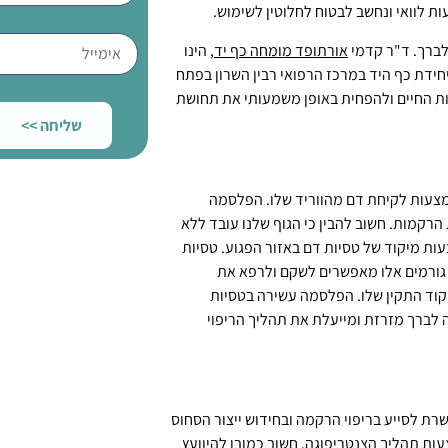
ות לוואי ונחשב לבטוח לחלוטין לשימוש.
לברך. ד"ר קדמי
אורתופד מומחה כף יד
, הינו
חידת כף היד במרכז הרפואי רבין השרון בפתח
ות החיים ולהפחית באופן משמעותי את תחושת
שליחה >>
 באמצעות לקיחת דם מהווריד שלו. הפלסמה
קמות. חשוב להבין כי הגוף שלנו עובד ללא
עות מיקוד של טסיות דם באזור הפגוע. טסיות
ם. גורמים אלו מאפשרים לשקם ולרפא את
וד התקין שלו. הפלסמה עשירה בטסיות
 לברך מזרזת ומייעלת את תהליך הריפוי
יקת סחוס בברכיים, חייב להכיר את שיטת ה- PRP, המאפשרת לסייע בריפוי הרקמה ובחידוש ייצור הסחוס
ות תהליך הצנטריפוגה. חשוב כמובן להיוועץ