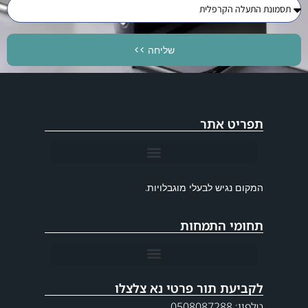
שליחה >>
תפריט אתר
המקום נגיש לבעלי מוגבלויות.
תחומי התמחות
הסרת גידולים בכף היד (גנגליון) ללא חתך בשיטה ארטוסקופית
שחיקה בבסיס האגודל – ניתוח החלפת מפרק בסיס האגודל
תסמונת התעלה הקרפלית – ניתוח ללא חתך בשיטה אנדוסקופית
לקביעת תור פרטי נא צלצלו
טלפון: 0508087288