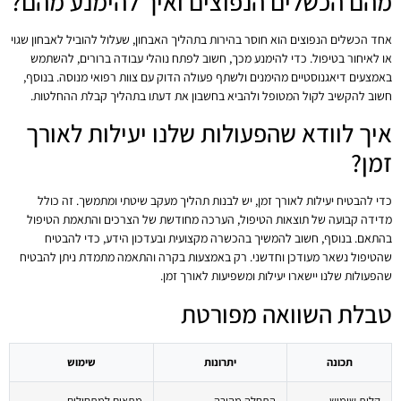
מהם הכשלים הנפוצים ואיך להימנע מהם?
אחד הכשלים הנפוצים הוא חוסר בהירות בתהליך האבחון, שעלול להוביל לאבחון שגוי
או לאיחור בטיפול. כדי להימנע מכך, חשוב לפתח נוהלי עבודה ברורים, להשתמש
באמצעים דיאגנוסטיים מהימנים ולשתף פעולה הדוק עם צוות רפואי מנוסה. בנוסף,
חשוב להקשיב לקול המטופל ולהביא בחשבון את דעתו בתהליך קבלת ההחלטות.
איך לוודא שהפעולות שלנו יעילות לאורך
זמן?
כדי להבטיח יעילות לאורך זמן, יש לבנות תהליך מעקב שיטתי ומתמשך. זה כולל
מדידה קבועה של תוצאות הטיפול, הערכה מחודשת של הצרכים והתאמת הטיפול
בהתאם. בנוסף, חשוב להמשיך בהכשרה מקצועית ובעדכון הידע, כדי להבטיח
שהטיפול נשאר מעודכן וחדשני. רק באמצעות בקרה והתאמה מתמדת ניתן להבטיח
שהפעולות שלנו יישארו יעילות ומשפיעות לאורך זמן.
טבלת השוואה מפורטת
תכונה
יתרונות
שימוש
קלות שימוש
התחלה מהירה
מתאים למתחילים